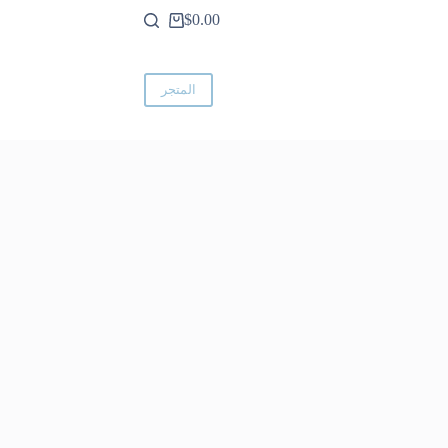
$
0.00
عربة
التسوق
المتجر