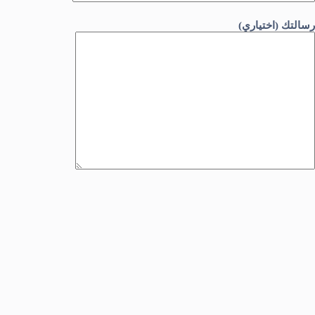
رسالتك (اختياري)