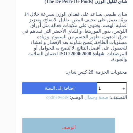
شاي تقليل الوزن (Thé De Perte De Poids)
شاي طبيعي يساعد على فقدان الوزن بسرعة خلال 14
يومًا. يعمل على تنحيف البطن، تقليل الانتفاخ، وتعزيز
عملية الهضم. يحتوي على مكونات فعالة مثل أوراق
اللوتس، بذور المورينغا، والشاي الأخضر التي تساهم في
حرق الدهون، تطهير الجسم من السموم، وزيادة
مستويات الطاقة. يُنصح بتناوله بعد الإفطار والعشاء
للحصول على أفضل النتائج. لا يُنصح به للحوامل أو
المرضعات.
شهادة ISO 22000:2008
لضمان السلامة
والجودة.
محتويات الحزمة: 28 كيس شاي.
كمية
إضافة إلى السلة
Thé
De
التصنيف:
صحة وجمال
الوسم:
codnetwork
Perte
De
Poids
شاي
تقليل
الوزن
الوصف
رقم