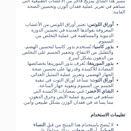
يتميز هذا الشاي بمزيج فاخر من الأعشاب الطبيعية التي
تساهم في تعزيز عملية فقدان الوزن وتحسين الصحة
العامة:
أوراق اللوتس:
تعتبر أوراق اللوتس من الأعشاب
المعروفة بفوائدها العديدة في تحسين الدورة
الدموية والمساهمة في عملية التخلص من
السموم.
بذور كاسيا:
تُستخدم بذور كاسيا لتحسين الهضم،
والتقليل من الانتفاخ، وتحفيز الجسم على التخلص
من الدهون بشكل أسرع.
بذور المورينغا:
تُعرف بذور المورينغا بخصائصها
المضادة للأكسدة وقدرتها على تحسين صحة
الجهاز الهضمي وتعزيز عملية التمثيل الغذائي.
أوراق التوت:
تساعد أوراق التوت في تنقية
الجسم من السموم وتقوية جهاز المناعة.
الشاي الأخضر:
غني بمضادات الأكسدة التي
تساهم في تسريع عملية الأيض وحرق الدهون،
مما يساعد في فقدان الوزن بشكل طبيعي وآمن.
تعليمات الاستخدام
لا يُنصح باستخدام هذا المنتج من قبل
النساء
الحوامل
أو
المرضعات
، وذلك حفاظًا على