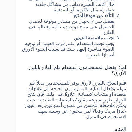
حال كانت البشرة تعاني من مشاكل جلدية
خطيرة، مثل الأكزيما أو الصدفية.
التأكد من جودة المنتج
يفضل شراء الجهاز من مصادر موثوقة لضمان
الحصول على منتج ذو جودة عالية وفعالية في
العلاج.
تجنب ملامسة العينين
يجب تجنب استخدام القلم قرب العينين أو توجيه
الضوء مباشرةً إليها، حيث قد يسبب الضوء الأزرق
أضرارًا للعينين.
لماذا يفضل المستخدمون استخدام قلم العلاج بالليزر
الأزرق؟
قلم العلاج بالليزر الأزرق يوفر للمستخدمين بديلاً غير
مؤلم وفعال للعناية بالبشرة دون الحاجة إلى علاجات
معقدة أو منتجات كيميائية. علاوةً على ذلك، فإن نتائج
الجهاز تظهر بسرعة مقارنةً بالمنتجات التقليدية، حيث
يمكن ملاحظة التحسن في غضون أسبوعين. يعد الجهاز
خيارًا مريحًا وفعالاً لمن يبحثون عن وسيلة سهلة
الاستخدام في المنزل.
الختام