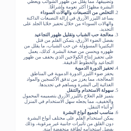
وتضييقها، مما يقلل من ظهور الشوائب ويعطي
البشرة مظهرًا أكثر نعومة وإشراقًا.
التخلص من التصبغات والهالات السوداء
يساعد الليزر الأزرق في إزالة التصبغات الداكنة
والهالات السوداء من خلال تحفيز خلايا الجلد على
التجديد.
معالجة حب الشباب وتقليل ظهور التجاعيد
بفضل الضوء الأزرق، يتمكن القلم من قتل
البكتيريا المسؤولة عن حب الشباب، ما يقلل من
ظهوره ويحسن من صحة البشرة. كذلك، يعمل
على تحفيز إنتاج الكولاجين الذي يخفف من ظهور
التجاعيد والخطوط الدقيقة.
تحفيز الدورة الدموية
يحفز ضوء الليزر الدورة الدموية في المناطق
المعالجة، مما يعزز من تدفق الأكسجين والمواد
الغذائية إلى البشرة ويساهم في تجديدها.
سهولة الاستخدام والتنقل
يتميز قلم العلاج بالليزر الأزرق بتصميمه المحمول
والخفيف، مما يجعله سهل الاستخدام في المنزل
أو أثناء التنقل.
مناسب لجميع أنواع البشرة
يمكن استخدام القلم على مختلف أنواع البشرة
دون القلق من تأثيرات جانبية غير مرغوبة، وذلك
بفضل استخدامه لطاقة منخفضة آمنة.