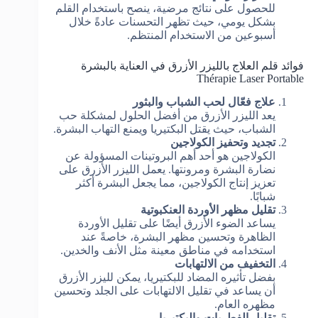
للحصول على نتائج مرضية، ينصح باستخدام القلم
بشكل يومي، حيث تظهر التحسنات عادةً خلال
أسبوعين من الاستخدام المنتظم.
فوائد قلم العلاج بالليزر الأزرق في العناية بالبشرة
Thérapie Laser Portable
علاج فعّال لحب الشباب والبثور
يعد الليزر الأزرق من أفضل الحلول لمشكلة حب
الشباب، حيث يقتل البكتيريا ويمنع التهاب البشرة.
تجديد وتحفيز الكولاجين
الكولاجين هو أحد أهم البروتينات المسؤولة عن
نضارة البشرة ومرونتها. يعمل الليزر الأزرق على
تعزيز إنتاج الكولاجين، مما يجعل البشرة أكثر
شبابًا.
تقليل مظهر الأوردة العنكبوتية
يساعد الضوء الأزرق أيضًا على تقليل الأوردة
الظاهرة وتحسين مظهر البشرة، خاصةً عند
استخدامه في مناطق معينة مثل الأنف والخدين.
التخفيف من الالتهابات
بفضل تأثيره المضاد للبكتيريا، يمكن لليزر الأزرق
أن يساعد في تقليل الالتهابات على الجلد وتحسين
مظهره العام.
تقليل الفطريات والبكتيريا