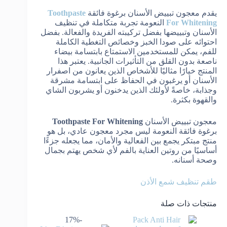
يقدم معجون تبييض الأسنان برغوة فائقة
Toothpaste
For Whitening
النعومة تجربة متكاملة في تنظيف
الأسنان وتبييضها بفضل تركيبته الفريدة والفعالة. بفضل
احتوائه على صودا الخبز وخصائص التغطية الكاملة
للفم، يمكن للمستخدمين الاستمتاع بابتسامة بيضاء
ناصعة بدون القلق من التأثيرات الجانبية. يعتبر هذا
المنتج خيارًا مثاليًا للأشخاص الذين يعانون من اصفرار
الأسنان أو يرغبون في الحفاظ على ابتسامة مشرقة
وجذابة، خاصةً لأولئك الذين يدخنون أو يشربون الشاي
والقهوة بكثرة.
معجون تبييض الأسنان
Toothpaste For Whitening
برغوة فائقة النعومة ليس مجرد معجون عادي، بل هو
منتج مبتكر يجمع بين الفعالية والأمان، مما يجعله جزءًا
أساسيًا من روتين العناية بالفم لأي شخص يهتم بجمال
وصحة أسنانه.
طقم تنظيف شمع الأذن
منتجات ذات صلة
-17%