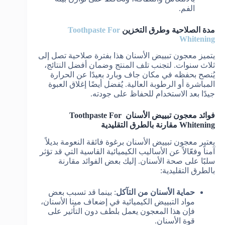
الفم.
مدة الصلاحية وطرق التخزين
Toothpaste For
Whitening
يتميز معجون تبييض الأسنان هذا بفترة صلاحية تصل إلى
ثلاث سنوات. لتجنب تلف المنتج وضمان أفضل النتائج،
يُنصح بحفظه في مكان جاف وبارد بعيدًا عن الحرارة
المباشرة أو الرطوبة العالية. يُفضل أيضًا إغلاق العبوة
جيدًا بعد الاستخدام للحفاظ على جودته.
فوائد معجون تبييض الأسنان Toothpaste For
Whitening مقارنة بالطرق التقليدية
يعتبر معجون تبييض الأسنان برغوة فائقة النعومة بديلاً
آمناً وفعّالاً عن الأساليب الكيميائية القاسية التي قد تؤثر
سلبًا على صحة الأسنان. إليك بعض الفوائد مقارنة
بالطرق التقليدية:
حماية الأسنان من التآكل
: بينما قد تسبب بعض
مواد التبييض الكيميائية في إضعاف مينا الأسنان،
فإن هذا المعجون يعمل بلطف دون التأثير على
قوة الأسنان.