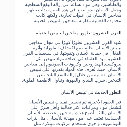
والطباشير، وهي مواد تساعد في إزالة البقع السطحية
وجعل الأسنان تبدو أنصع. في هذه الفترة، بدأت تظهر
معاجين الأسنان في عبوات تجارية، ولكنها كانت
محدودة الفعالية مقارنة بمعاجين التبييض الحديثة.
القرن العشرون: ظهور معاجين التبييض الحديثة
شهد القرن العشرون تطورًا كبيرًا في مجال معاجين
تبييض الأسنان، خاصة مع اكتشاف الفلورايد وأثره
الفعّال في حماية الأسنان وتقويتها. في سبعينيات القرن
العشرين، بدأ العلماء في إضافة مواد تبييض مثل
بيروكسيد الهيدروجين وكربونات الصوديوم إلى معاجين
الأسنان، حيث تُعرف هذه المواد بقدرتها على تبييض
الأسنان بفعالية من خلال إزالة البقع الناتجة عن
التدخين، شرب الشاي والقهوة، وتناول الأطعمة الملونة.
التطور الحديث في تبييض الأسنان
في العقود الأخيرة، تم تحسين تقنيات تبييض الأسنان
لتشمل مواد ومركبات أكثر فعالية وأقل ضررًا على
الأسنان واللثة. أصبح هناك معاجين مخصصة للأسنان
الحساسة تعتمد على مواد مهدئة للأسنان، مثل نترات
البوتاسيوم، وأخرى تستخدم مركبات مبتكرة مثل