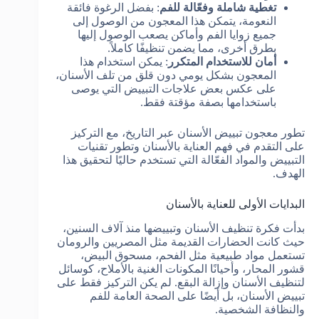
تغطية شاملة وفعّالة للفم
: بفضل الرغوة فائقة
النعومة، يتمكن هذا المعجون من الوصول إلى
جميع زوايا الفم وأماكن يصعب الوصول إليها
بطرق أخرى، مما يضمن تنظيفًا كاملاً.
أمان للاستخدام المتكرر
: يمكن استخدام هذا
المعجون بشكل يومي دون قلق من تلف الأسنان،
على عكس بعض علاجات التبييض التي يوصى
باستخدامها بصفة مؤقتة فقط.
تطور معجون تبييض الأسنان عبر التاريخ، مع التركيز
على التقدم في فهم العناية بالأسنان وتطور تقنيات
التبييض والمواد الفعّالة التي تستخدم حاليًا لتحقيق هذا
الهدف.
البدايات الأولى للعناية بالأسنان
بدأت فكرة تنظيف الأسنان وتبييضها منذ آلاف السنين،
حيث كانت الحضارات القديمة مثل المصريين والرومان
تستعمل مواد طبيعية مثل الفحم، مسحوق البيض،
قشور المحار، وأحيانًا المكونات الغنية بالأملاح، كوسائل
لتنظيف الأسنان وإزالة البقع. لم يكن التركيز فقط على
تبييض الأسنان، بل أيضًا على الصحة العامة للفم
والنظافة الشخصية.