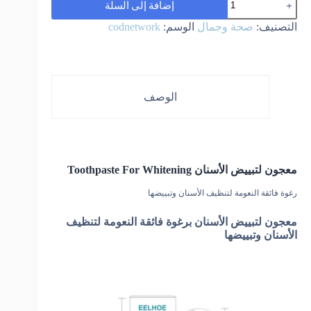
إضافة إلى السلة
Toothpaste
For
التصنيف:
صحة وجمال
الوسم:
codnetwork
Whitening
معجون
لتبييض
الأسنان
رقم
1
الوصف
معجون لتبييض الأسنان Toothpaste For Whitening
رغوة فائقة النعومة لتنظيف الأسنان وتبييضها
معجون لتبييض الأسنان برغوة فائقة النعومة لتنظيف
الأسنان وتبييضها