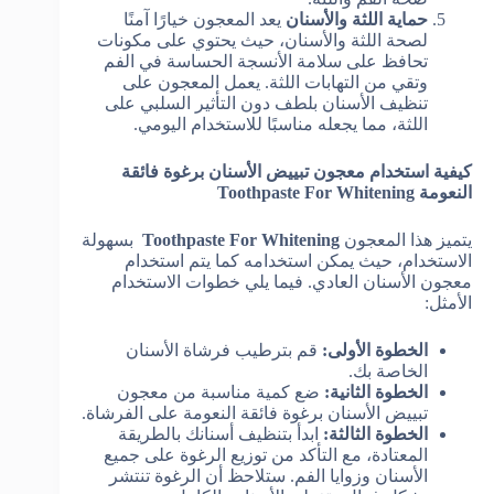
حماية اللثة والأسنان
يعد المعجون خيارًا آمنًا
لصحة اللثة والأسنان، حيث يحتوي على مكونات
تحافظ على سلامة الأنسجة الحساسة في الفم
وتقي من التهابات اللثة. يعمل المعجون على
تنظيف الأسنان بلطف دون التأثير السلبي على
اللثة، مما يجعله مناسبًا للاستخدام اليومي.
كيفية استخدام معجون تبييض الأسنان برغوة فائقة
النعومة Toothpaste For Whitening
يتميز هذا المعجون
Toothpaste For Whitening
بسهولة
الاستخدام، حيث يمكن استخدامه كما يتم استخدام
معجون الأسنان العادي. فيما يلي خطوات الاستخدام
الأمثل:
الخطوة الأولى:
قم بترطيب فرشاة الأسنان
الخاصة بك.
الخطوة الثانية:
ضع كمية مناسبة من معجون
تبييض الأسنان برغوة فائقة النعومة على الفرشاة.
الخطوة الثالثة:
ابدأ بتنظيف أسنانك بالطريقة
المعتادة، مع التأكد من توزيع الرغوة على جميع
الأسنان وزوايا الفم. ستلاحظ أن الرغوة تنتشر