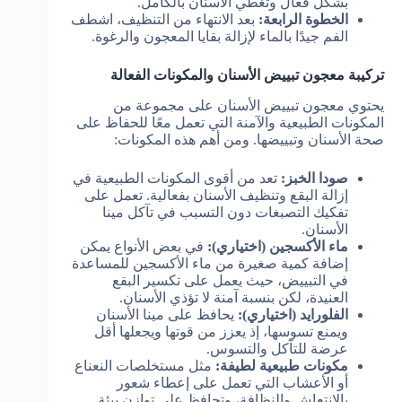
بشكل فعال وتغطي الأسنان بالكامل.
الخطوة الرابعة:
بعد الانتهاء من التنظيف، اشطف
الفم جيدًا بالماء لإزالة بقايا المعجون والرغوة.
تركيبة معجون تبييض الأسنان والمكونات الفعالة
يحتوي معجون تبييض الأسنان على مجموعة من
المكونات الطبيعية والآمنة التي تعمل معًا للحفاظ على
صحة الأسنان وتبييضها. ومن أهم هذه المكونات:
صودا الخبز:
تعد من أقوى المكونات الطبيعية في
إزالة البقع وتنظيف الأسنان بفعالية. تعمل على
تفكيك التصبغات دون التسبب في تآكل مينا
الأسنان.
ماء الأكسجين (اختياري):
في بعض الأنواع يمكن
إضافة كمية صغيرة من ماء الأكسجين للمساعدة
في التبييض، حيث يعمل على تكسير البقع
العنيدة، لكن بنسبة آمنة لا تؤذي الأسنان.
الفلورايد (اختياري):
يحافظ على مينا الأسنان
ويمنع تسوسها، إذ يعزز من قوتها ويجعلها أقل
عرضة للتآكل والتسوس.
مكونات طبيعية لطيفة:
مثل مستخلصات النعناع
أو الأعشاب التي تعمل على إعطاء شعور
بالانتعاش والنظافة، وتحافظ على توازن بيئة