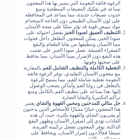
الرغوة فائقة النعومة التي يتميز بها هذا المعجون
تساعد في تفكيك التصبغات السطحية ومنع
حدوث تصبغات جديدة، مما يساعد في المحافظة
على لون الأسنان الطبيعي دون الحاجة لاستخدام
مواد تبييض قوية قد تؤثر سلبًا على صحة الأسنان.
التنظيف العميق لصودا الخبز
بفضل احتوائه على
صودا الخبز، يمكن للمعجون التغلغل داخل فجوات
مينا الأسنان وتنظيفها من بقايا الطعام والبقع
الصفراء العميقة. تعمل صودا الخبز على تفتيت
هذه البقع دون الإضرار بمينا الأسنان، مما يحافظ
على صحتها وقوتها.
التغطية الكاملة والتنظيف الشامل للفم
بالمقارنة
مع معجون الأسنان التقليدي، توفر الرغوة فائقة
النعومة تغطية شاملة للفم، مما يسمح للرغوة
بالتغلغل في زوايا الفم وأماكن يصعب الوصول
إليها. هذا يساعد على تنظيف الفم بالكامل ومنع
تراكم البكتيريا والبقايا الضارة.
حل مثالي للمدخنين ومحبي القهوة والشاي
يعتبر
هذا المعجون خيارًا ممتازًا للأشخاص الذين يدخنون
أو يشربون الشاي والقهوة بكثرة، حيث أن هذه
العادات تؤدي إلى اصفرار الأسنان وظهور البقع
الداكنة. يوفر المعجون بفضل تركيبته الفريدة،
تبييضًا فعالًا دون إضرار الأسنان، ويحافظ على
صحة الفم واللثة.