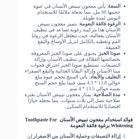
السعة
: يأتي معجون تبييض الأسنان في عبوة
حجمها 60 مل، مما يجعله ملائمًا للاستخدام
اليومي لمدة طويلة.
الرغوة فائقة النعومة
: يتميز معجون تبييض
الأسنان هذا بتركيبة رغوية تساعد في تنظيف
الأسنان بفعالية، حيث تتغلغل الرغوة في زوايا
الفم وتغطيه بالكامل لتزيل الأوساخ والبقع
العميقة.
صودا الخبز
: يحتوي على صودا الخبز المعروفة
بخصائصها الفعّالة في تنظيف الأسنان وإزالة
التصبغات. تستطيع صودا الخبز اختراق فجوات
مينا الأسنان وإزالة البقايا الغذائية والبقع الصفراء.
التغليف والأبعاد
: يأتي المنتج بحجم عبوة يبلغ
حوالي 13.8 * 4.3 سم، فيما يبلغ حجم المنتج
نفسه حوالي 13.5 * 4 سم.
مدة الصلاحية
: يمتاز معجون تبييض الأسنان بفترة
صلاحية تصل إلى ثلاث سنوات، مما يجعله خيارًا
اقتصاديًا للاستخدام المتكرر.
فوائد استخدام معجون تبييض الأسنان Toothpaste For
Whitening برغوة فائقة النعومة
إزالة التصبغات وحماية الأسنان من الاصفرار
إن