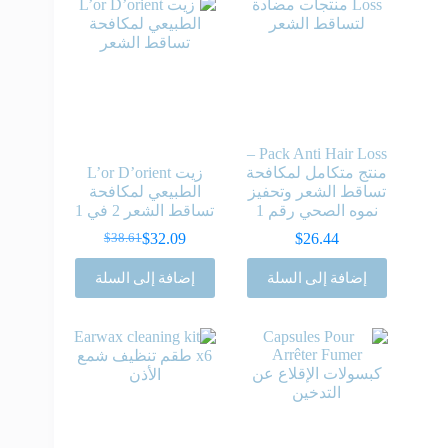
Pack Anti Hair Loss –
منتج متكامل لمكافحة
زيت L’or D’orient
تساقط الشعر وتحفيز
الطبيعي لمكافحة
نموه الصحي رقم 1
تساقط الشعر 2 في 1
$
32.09
$
26.44
$
38.61
السعر
السعر
الحالي
الأصلي
إضافة إلى السلة
إضافة إلى السلة
هو:
هو:
$38.61.
$32.09.